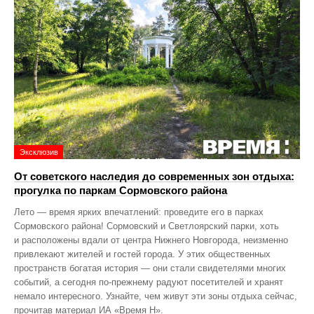
Эксклюзив
От советского наследия до современных зон отдыха:
прогулка по паркам Сормовского района
Лето — время ярких впечатлений: проведите его в парках
Сормовского района! Сормовский и Светлоярский парки, хоть
и расположены вдали от центра Нижнего Новгорода, неизменно
привлекают жителей и гостей города. У этих общественных
пространств богатая история — они стали свидетелями многих
событий, а сегодня по‑прежнему радуют посетителей и хранят
немало интересного. Узнайте, чем живут эти зоны отдыха сейчас,
прочитав материал ИА «Время Н».