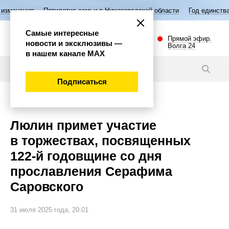
илетие семьи в Нижегородской области
Год единства народов России
Самые интересные
Прямой эфир.
новости и эксклюзивы —
Волга 24
в нашем канале МАХ
Новости
Подписаться
Губерния
Люлин примет участие
в торжествах, посвященных
122-й годовщине со дня
прославления Серафима
Саровского
31 июля 2025 года, 20:01