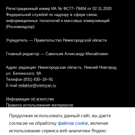
Регистрационный номер ИА № ФС77−79404 от 02.11.2020
Федеральной службой по надзору в сфере связи,
информационных технологий и массовых коммуникаций
(Роскомнадзор)
Учредитель — Правительство Нижегородской области
Главный редактор — Савельев Александр Михайлович
Адрес редакции: Нижегородская область, Нижний Новгород,
ул. Белинского, 9А
Телефон (831) 430−18−91
E-mail
redaktor@vremyan.ru
Информация об агентстве
Правила использования материалов
Продолжая использовать данный сайт, вы даете
Информационная политика использования «cookies»-файлов
согласие на обработку
файлов cookie
, включая
использование сервиса веб-аналитики Яндекс
Ресурс содержит материалы 16+