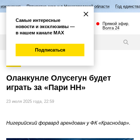
тилетие семьи в Нижегородской области
Год единства народов России
Самые интересные
Прямой эфир.
новости и эксклюзивы —
Волга 24
в нашем канале МАХ
Новости
Подписаться
Спорт
Оланкунле Олусегун будет
играть за «Пари НН»
23 июля 2025 года, 22:59
Нигерийский форвард арендован у ФК «Краснодар».