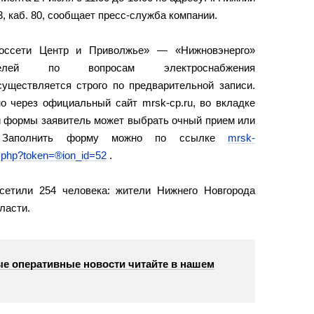
 3, каб. 80, сообщает пресс-служба компании.
оссети Центр и Приволжье» — «Нижновэнерго»
бителей по вопросам электроснабжения
существляется строго по предварительной записи.
о через официальный сайт mrsk-cp.ru, во вкладке
и формы заявитель может выбрать очный прием или
у. Заполнить форму можно по ссылке
mrsk-
o.php?token=®ion_id=52
.
сетили 254 человека: жители Нижнего Новгорода
ласти.
е оперативные новости читайте в нашем