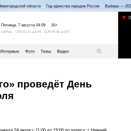
Нижегородской области
Год единства народов России
Выборы — 20
П
Пятница
, 7 августа
04:09
16+
Сейчас
USD
81,41
▲0,48
EUR
94,06
▲0,87
Интервью
Фото
Темы
Видео
о» проведёт День
юля
ента 24 июля с 11:00 до 19:00 по адресу: г. Нижний