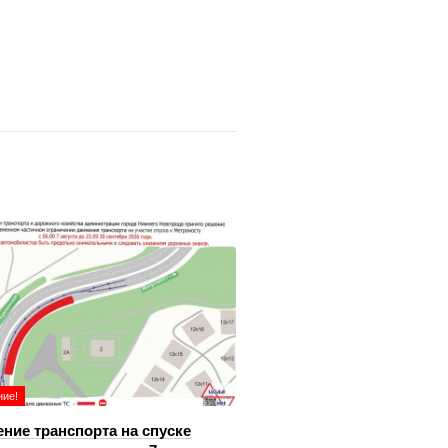
ие!
ние транспорта на спуске