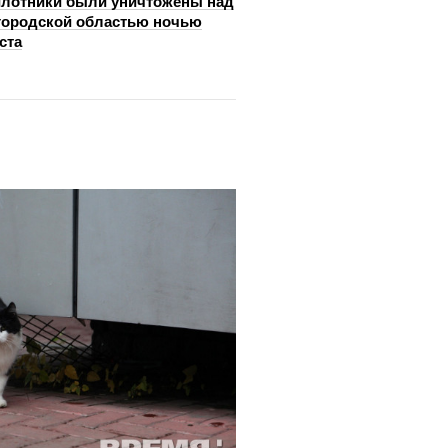
лотники были уничтожены над
ородской областью ночью
ста