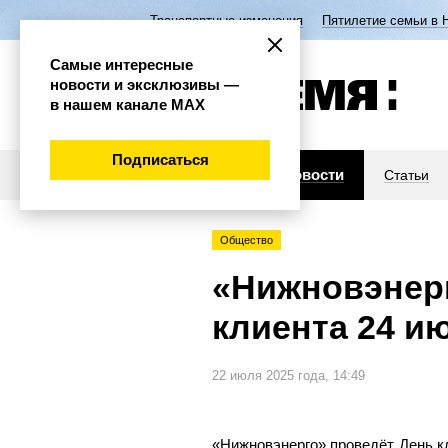
Транспортные изменения
Пятилетие семьи в 
Самые интересные
новости и эксклюзивы —
в нашем канале МАХ
Подписаться
Новости
Статьи
Общество
«Нижновэнерг
клиента 24 и
22 июля 2025 года, 14:49
«Нижновэнерго» проведёт День кли