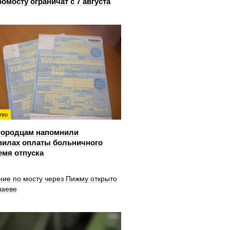
ромосту ограничат с 7 августа
тво
городцам напомнили
вилах оплаты больничного
емя отпуска
ние по мосту через Пижму открыто
шаеве