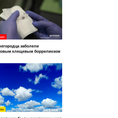
ие!
жегородца заболели
довым клещевым боррелиозом
тво