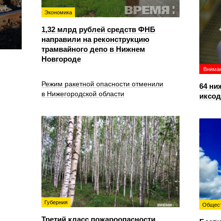
Экономика
1,32 млрд рублей средств ФНБ
направили на реконструкцию
трамвайного депо в Нижнем
Новгороде
Вниман
Режим ракетной опасности отменили
64 ни
в Нижегородской области
иксо
Губерния
Общес
Третий класс пожароопасности