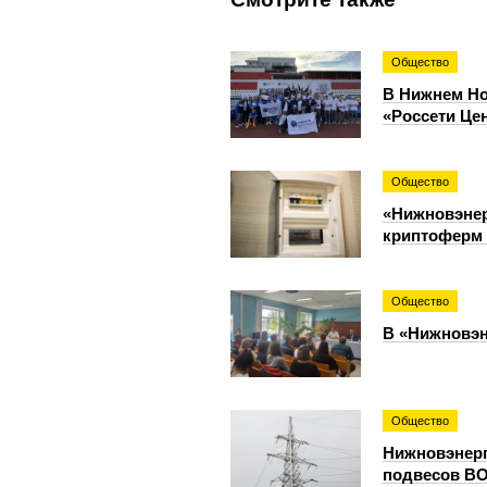
Общество
В Нижнем Но
«Россети Це
Общество
«Нижновэнер
криптоферм 
Общество
В «Нижновэн
Общество
Нижновэнерг
подвесов ВО