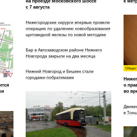
на проезде Московского шоссе
к мет
с 7 августа
Нижегородские хирурги впервые провели
операцию по удалению новообразования
щитовидной железы по новой методике
Бар в Автозаводском районе Нижнего
Новгорода закрыли на два месяца
Общес
Нижний Новгород и Бишкек стали
городами-побратимами
Ниже
ится
о пра
ки
во вр
Движе
в Тон