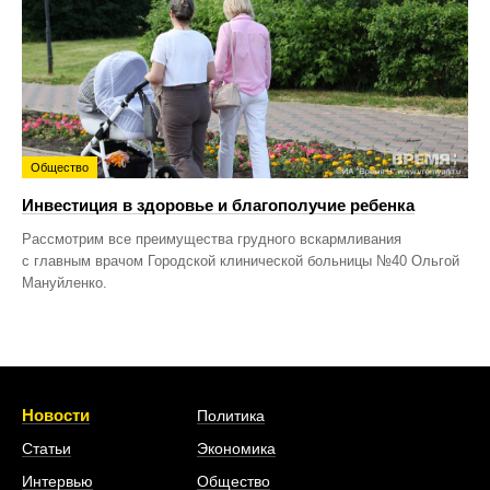
Общество
Инвестиция в здоровье и благополучие ребенка
Рассмотрим все преимущества грудного вскармливания
с главным врачом Городской клинической больницы №40 Ольгой
Мануйленко.
Новости
Политика
Статьи
Экономика
Интервью
Общество