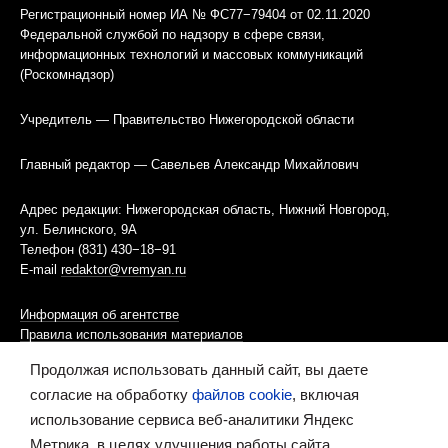
Регистрационный номер ИА № ФС77−79404 от 02.11.2020
Федеральной службой по надзору в сфере связи,
информационных технологий и массовых коммуникаций
(Роскомнадзор)
Учредитель — Правительство Нижегородской области
Главный редактор — Савельев Александр Михайлович
Адрес редакции: Нижегородская область, Нижний Новгород,
ул. Белинского, 9А
Телефон (831) 430−18−91
E-mail
redaktor@vremyan.ru
Информация об агентстве
Правила использования материалов
Продолжая использовать данный сайт, вы даете
Информационная политика использования «cookies»-файлов
согласие на обработку
файлов cookie
, включая
использование сервиса веб-аналитики Яндекс
Ресурс содержит материалы 16+
Метрика, в целях улучшения работы сайта