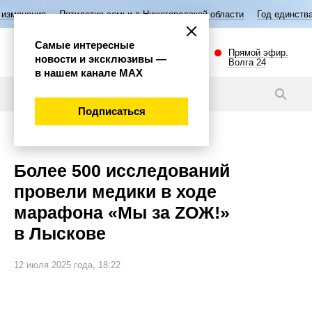
летие семьи в Нижегородской области
Год единства народов России
Самые интересные
Прямой эфир.
новости и эксклюзивы —
Волга 24
в нашем канале МАХ
Новости
Подписаться
Губерния
Более 500 исследований
провели медики в ходе
марафона «Мы за ZОЖ!»
в Лыскове
12 июля 2025 года, 18:22