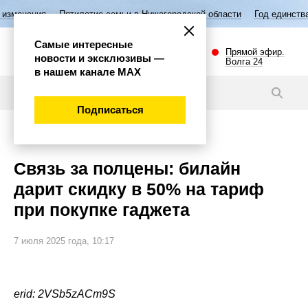
тилетие семьи в Нижегородской области
Год единства народов Росси
Самые интересные
Прямой эфир.
новости и эксклюзивы —
Волга 24
в нашем канале МАХ
Новости
Подписаться
Общество
Связь за полцены: билайн
дарит скидку в 50% на тариф
при покупке гаджета
7 июля 2025 года, 10:17
erid: 2VSb5zACm9S