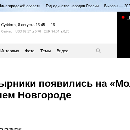
Нижегородской области
Год единства народов России
Выборы — 20
П
Суббота
, 8 августа
13:45
16+
Сейчас
USD
82,17
▲0,76
EUR
94,84
▲0,78
Интервью
Фото
Темы
Видео
ырники появились на «М
нем Новгороде
составом.