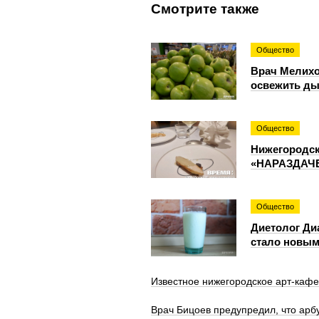
Смотрите также
Общество
Врач Мелихо
освежить ды
Общество
Нижегородск
«НАРАЗДАЧЕ»
Общество
Диетолог Ди
стало новы
Известное нижегородское арт-кафе
Врач Бицоев предупредил, что арб