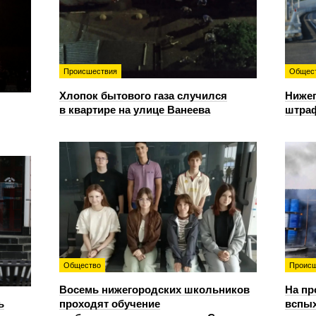
Происшествия
Общес
Хлопок бытового газа случился
Нижег
в квартире на улице Ванеева
штраф
Общество
Происш
Восемь нижегородских школьников
На пр
ь
проходят обучение
вспы