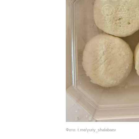
Фото: t.me/yuriy_shalabaev