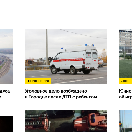
Происшествия
Спорт
адуса
Уголовное дело возбуждено
Юнио
е
в Городце после ДТП с ребенком
обыгр