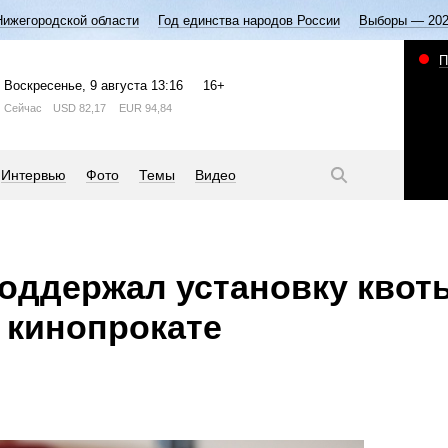
Нижегородской области
Год единства народов России
Выборы — 20
П
Воскресенье
, 9 августа
13:16
16+
Сейчас
USD
82,17
EUR
94,84
Интервью
Фото
Темы
Видео
оддержал установку квот
 кинопрокате