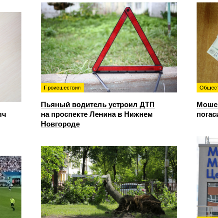
Происшествия
Общес
Пьяный водитель устроил ДТП
Мошен
яч
на проспекте Ленина в Нижнем
погас
Новгороде