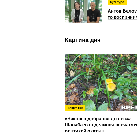
Культура
Антон Белоу
то восприни
Картина дня
Общество
«Наконец добрался до леса»:
Шалабаев поделился впечатл
от «тихой охоты»