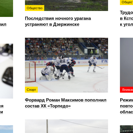
Общес
Общество
Трудо
Последствия ночного урагана
в Кст
мил
устраняют в Дзержинске
к уго
Спорт
Вниман
Форвард Роман Максимов пополнил
Режим
ля
состав ХК «Торпедо»
повто
ти
облас