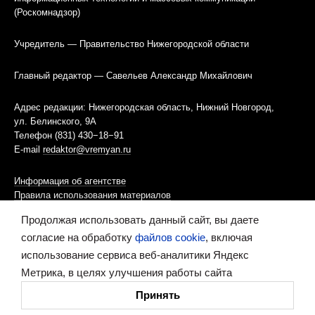
(Роскомнадзор)
Учредитель — Правительство Нижегородской области
Главный редактор — Савельев Александр Михайлович
Адрес редакции: Нижегородская область, Нижний Новгород,
ул. Белинского, 9А
Телефон (831) 430−18−91
E-mail
redaktor@vremyan.ru
Информация об агентстве
Правила использования материалов
Продолжая использовать данный сайт, вы даете
Информационная политика использования «cookies»-файлов
согласие на обработку
файлов cookie
, включая
использование сервиса веб-аналитики Яндекс
Ресурс содержит материалы 16+
Метрика, в целях улучшения работы сайта
Сделано в digital-агентстве
Принять