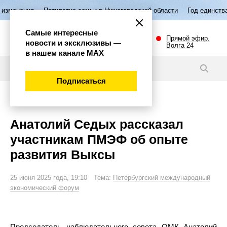
Пятилетие семьи в Нижегородской области
Год единства народов Р
Самые интересные
Прямой эфир.
новости и эксклюзивы —
Волга 24
в нашем канале МАХ
Новости
Подписаться
Экономика
Анатолий Седых рассказал
участникам ПМЭФ об опыте
развития Выксы
25 июня 2025 года, 19:10 Тема:
Петербургский международный
экономический форум
Председатель наблюдательного совета ОМК Анатолий