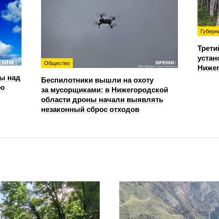
Губерн
Трети
устан
Общество
Нижег
ы над
Беспилотники вышли на охоту
ью
за мусорщиками: в Нижегородской
области дроны начали выявлять
незаконный сброс отходов