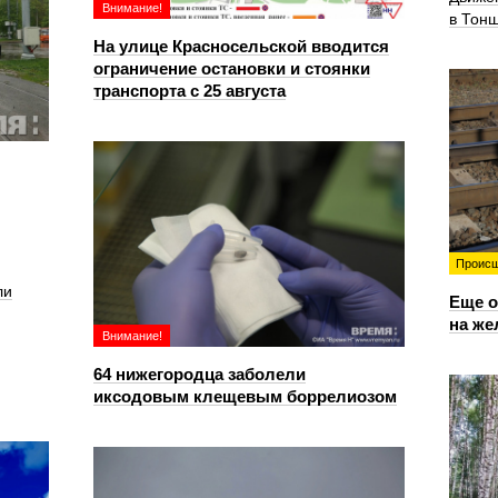
Внимание!
в Тон
На улице Красносельской вводится
ограничение остановки и стоянки
транспорта с 25 августа
Происш
ли
Еще о
на же
Внимание!
64 нижегородца заболели
иксодовым клещевым боррелиозом