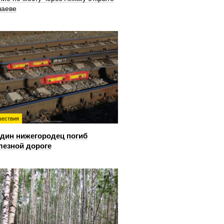
шаеве
ествия
дин нижегородец погиб
лезной дороге