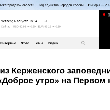
Нижегородской области
Год единства народов России
Выборы — 20
П
Четверг
, 6 августа
18:34
16+
Сейчас
USD
80,93
▼-0,20
EUR
93,19
▼-0,39
Интервью
Фото
Темы
Видео
из Керженского заповедн
«Доброе утро» на Первом 