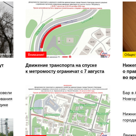
Внимание!
Общес
ут
Движение транспорта на спуске
Ниже
к метромосту ограничат с 7 августа
о пра
во вр
ровели
Бар в
ования
Новго
дике
Нижни
город
Движе