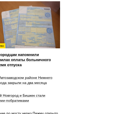
тво
городцам напомнили
вилах оплаты больничного
емя отпуска
 Автозаводском районе Нижнего
рода закрыли на два месяца
й Новгород и Бишкек стали
ами-побратимами
ние по мосту через Пижму открыто