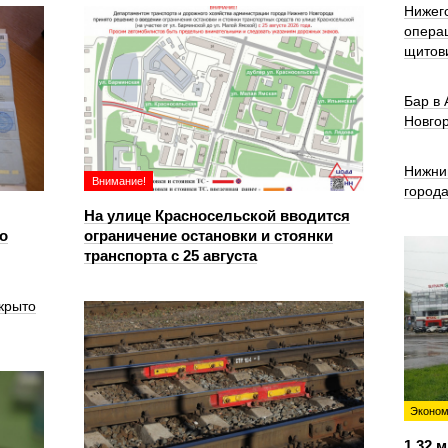
Нижег
опера
щитов
Бар в
Новго
Нижни
Внимание!
город
На улице Красносельской вводится
о
ограничение остановки и стоянки
транспорта с 25 августа
крыто
Эконом
1,32 