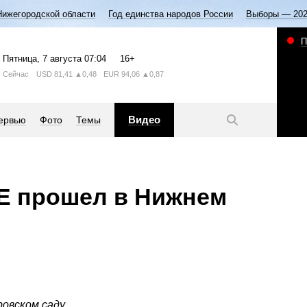
Нижегородской области
Год единства народов России
Выборы — 20
П
Пятница
, 7 августа
07:04
16+
Сейчас
USD
81,41
▲0,48
EUR
94,06
▲0,87
Видео
ервью
Фото
Темы
E прошел в Нижнем
овском саду.