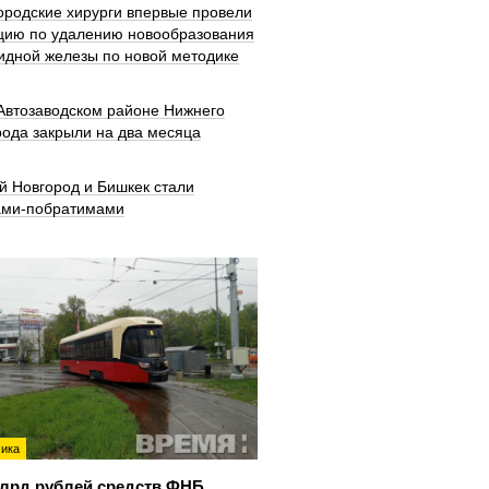
ородские хирурги впервые провели
цию по удалению новообразования
идной железы по новой методике
 Автозаводском районе Нижнего
рода закрыли на два месяца
й Новгород и Бишкек стали
ами-побратимами
ика
млрд рублей средств ФНБ