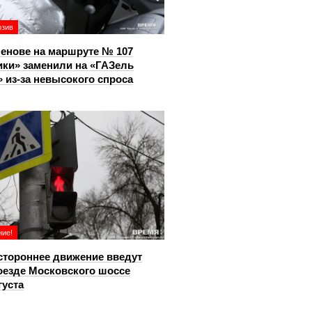
юзив
енове на маршруте № 107
ки» заменили на «ГАЗель
 из‑за невысокого спроса
ие!
тороннее движение введут
оезде Московского шоссе
густа