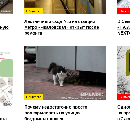
Общество
Экскл
Лестничный сход №5 на станции
В Сем
чную
метро «Чкаловская» открыт после
«ПАЗи
ремонта
NEXT»
Общество
Вниман
Почему недостаточно просто
Однос
подкармливать на улицах
на пр
уста
бездомных кошек
с 7 ав