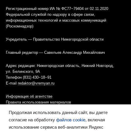
Регистрационный номер ИА № ФС77−79404 от 02.11.2020
Федеральной службой по надзору в сфере связи,
информационных технологий и массовых коммуникаций
(Роскомнадзор)
Учредитель — Правительство Нижегородской области
Главный редактор — Савельев Александр Михайлович
Адрес редакции: Нижегородская область, Нижний Новгород,
ул. Белинского, 9А
Телефон (831) 430−18−91
E-mail
redaktor@vremyan.ru
Информация об агентстве
Правила использования материалов
Продолжая использовать данный сайт, вы даете
Информационная политика использования «cookies»-файлов
согласие на обработку
файлов cookie
, включая
использование сервиса веб-аналитики Яндекс
Ресурс содержит материалы 16+