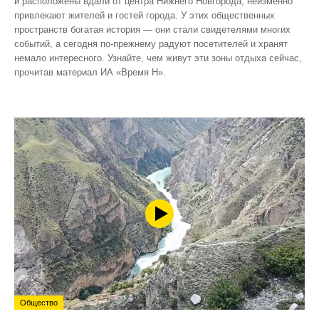
и расположены вдали от центра Нижнего Новгорода, неизменно
привлекают жителей и гостей города. У этих общественных
пространств богатая история — они стали свидетелями многих
событий, а сегодня по‑прежнему радуют посетителей и хранят
немало интересного. Узнайте, чем живут эти зоны отдыха сейчас,
прочитав материал ИА «Время Н».
Общество