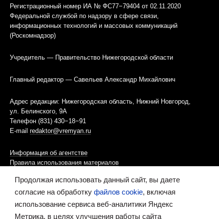
Регистрационный номер ИА № ФС77−79404 от 02.11.2020
Федеральной службой по надзору в сфере связи,
информационных технологий и массовых коммуникаций
(Роскомнадзор)
Учредитель — Правительство Нижегородской области
Главный редактор — Савельев Александр Михайлович
Адрес редакции: Нижегородская область, Нижний Новгород,
ул. Белинского, 9А
Телефон (831) 430−18−91
E-mail
redaktor@vremyan.ru
Информация об агентстве
Правила использования материалов
Продолжая использовать данный сайт, вы даете
Информационная политика использования «cookies»-файлов
согласие на обработку
файлов cookie
, включая
использование сервиса веб-аналитики Яндекс
Ресурс содержит материалы 16+
Метрика, в целях улучшения работы сайта