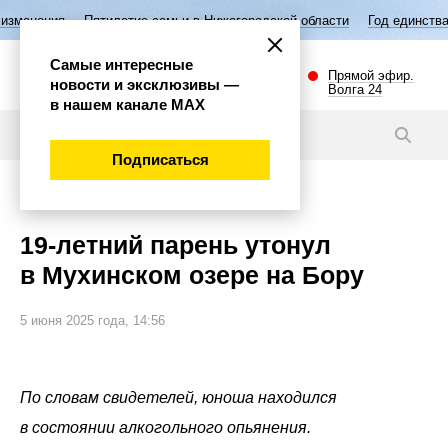
Пятилетие семьи в Нижегородской области
Год единства народов Ро
Самые интересные
Прямой эфир.
новости и эксклюзивы —
Волга 24
в нашем канале МАХ
Новости
Подписаться
Происшествия
19-летний парень утонул
в Мухинском озере на Бору
5 июня 2025 года, 14:56
По словам свидетелей, юноша находился
в состоянии алкогольного опьянения.