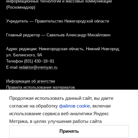
информационных технологий и массовых коммуникаций
(Роскомнадзор)
Учредитель — Правительство Нижегородской области
Главный редактор — Савельев Александр Михайлович
Адрес редакции: Нижегородская область, Нижний Новгород,
ул. Белинского, 9А
Телефон (831) 430−18−91
E-mail
redaktor@vremyan.ru
Информация об агентстве
Правила использования материалов
Продолжая использовать данный сайт, вы даете
Информационная политика использования «cookies»-файлов
согласие на обработку
файлов cookie
, включая
использование сервиса веб-аналитики Яндекс
Ресурс содержит материалы 16+
Метрика, в целях улучшения работы сайта
Сделано в digital-агентстве
Принять