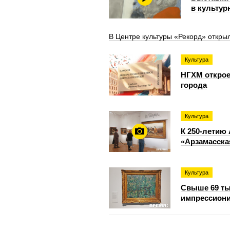
в культур
В Центре культуры «Рекорд» откры
Культура
НГХМ открое
города
Культура
К 250-летию
«Арзамасск
Культура
Свыше 69 ты
импрессиони