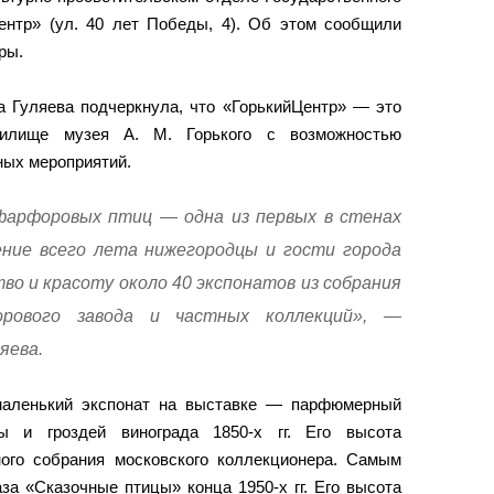
Центр» (ул. 40 лет Победы, 4). Об этом сообщили
ры.
а Гуляева подчеркнула, что «ГорькийЦентр» — это
нилище музея А. М. Горького с возможностью
ных мероприятий.
фарфоровых птиц — одна из первых в стенах
ение всего лета нижегородцы и гости города
о и красоту около 40 экспонатов из собрания
орового завода и частных коллекций», —
яева.
маленький экспонат на выставке — парфюмерный
 и гроздей винограда 1850-х гг. Его высота
ного собрания московского коллекционера. Самым
за «Сказочные птицы» конца 1950-х гг. Его высота