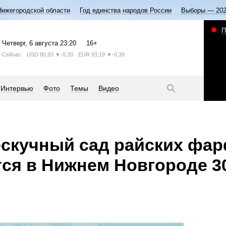
Нижегородской области
Год единства народов России
Выборы — 20
П
Четверг
, 6 августа
23:20
16+
Сейчас
USD
80,93
▼-0,20
EUR
93,19
▼-0,39
Интервью
Фото
Темы
Видео
ескучный сад райских фа
тся в Нижнем Новгороде 3