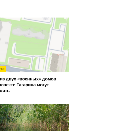
тво
из двух «военных» домов
оспекте Гагарина могут
оить