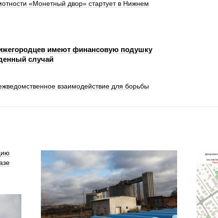
мотности «Монетный двор» стартует в Нижнем
ижегородцев имеют финансовую подушку
денный случай
межведомственное взаимодействие для борьбы
цию
азе