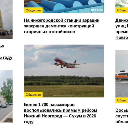
Общество
Общес
На нижегородской станции аэрации
Движе
завершен демонтаж конструкций
улиц 
вторичных отстойников
време
Новг
ья
5 году
Общество
Общес
Более 1 700 пассажиров
воспользовались прямым рейсом
Восьм
Нижний Новгород — Сухум в 2026
спуст
году
облас