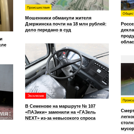
Происшествия
Общес
Мошенники обманули жителя
Дзержинска почти на 18 млн рублей:
Россе
дело передано в суд
декла
проду
и
облас
сле
Эксклюзив
Происш
В Семенове на маршруте № 107
Смерт
«ПАЗики» заменили на «ГАЗель
легко
NEXT» из‑за невысокого спроса
столк
мусо