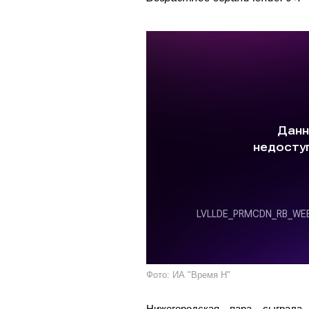
Фото: ИА "Время Н"
Нижегородская пара сыграла 