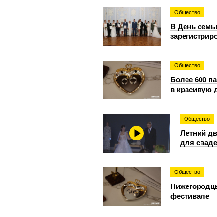
Общество
В День семь
зарегистрир
Общество
Более 600 п
в красивую д
Общество
Летний дв
для сваде
Общество
Нижегородцы
фестивале