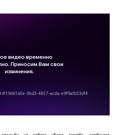
свадьбу на забеге «Беги, герой!», сообщает