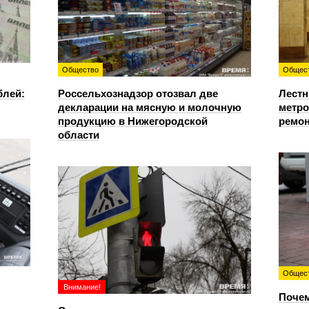
Общество
Общес
блей:
Россельхознадзор отозвал две
Лестн
декларации на мясную и молочную
метро
продукцию в Нижегородской
ремон
области
Общес
Внимание!
Почем