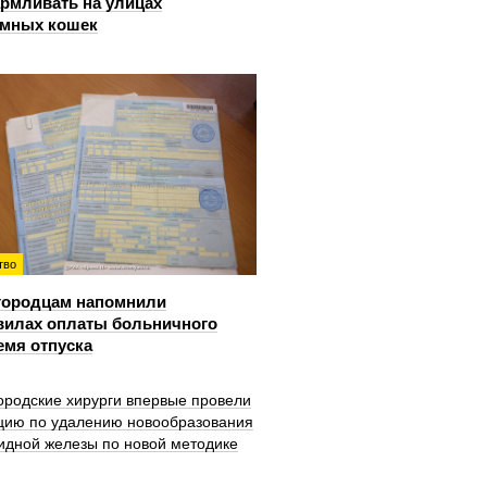
рмливать на улицах
омных кошек
тво
городцам напомнили
вилах оплаты больничного
емя отпуска
ородские хирурги впервые провели
цию по удалению новообразования
идной железы по новой методике