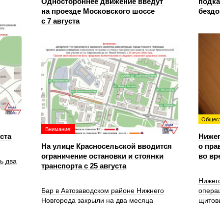
Одностороннее движение введут
подка
на проезде Московского шоссе
безд
с 7 августа
Общес
Внимание!
уста
Ниже
На улице Красносельской вводится
о пра
ограничение остановки и стоянки
во вр
ь два
транспорта с 25 августа
Нижег
Бар в Автозаводском районе Нижнего
опера
Новгорода закрыли на два месяца
щитов