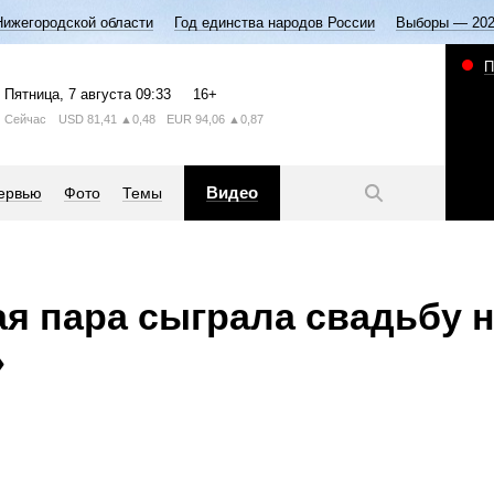
Нижегородской области
Год единства народов России
Выборы — 20
П
Пятница
, 7 августа
09:33
16+
Сейчас
USD
81,41
▲0,48
EUR
94,06
▲0,87
Видео
ервью
Фото
Темы
я пара сыграла свадьбу н
»