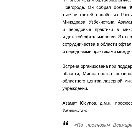
Новгороде. Он собрал более 4
тысячи гостей онлайн из Росс
Минздрава Узбекистана Азама
и передовые практики в микр
и детской офтальмологии. Это с
сотрудничества в области офта
и передовыми практиками между 
Встреча организована при подде
области, Министерства здравоо
областного центра лазерной ми
учреждений.
Азамат Юсупов, д.м.н., профес
Узбекистан:
«По прогнозам Всемирн