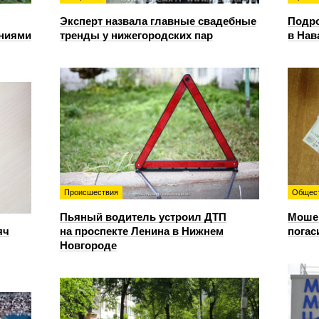
Эксперт назвала главные свадебные
Подро
ениями
тренды у нижегородских пар
в Нав
Происшествия
Общес
Пьяный водитель устроил ДТП
Мошен
яч
на проспекте Ленина в Нижнем
погас
Новгороде