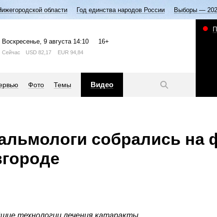
Нижегородской области
Год единства народов России
Выборы — 20
П
Воскресенье
, 9 августа
14:10
16+
Сейчас
USD
82,17
EUR
94,84
Видео
ервью
Фото
Темы
альмологи собрались на 
вгороде
йшие технологии лечения катаракты,