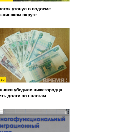
сток утонул в водоеме
ашинском округе
тво
ники убедили нижегородца
ить долги по налогам