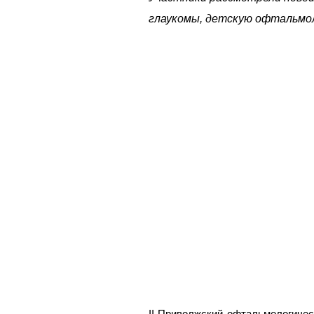
глаукомы, детскую офтальмол
II Приволжский офтальмологиче