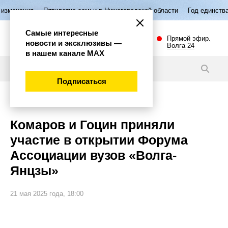
илетие семьи в Нижегородской области
Год единства народов России
Самые интересные
Прямой эфир.
новости и эксклюзивы —
Волга 24
в нашем канале МАХ
Видео
Подписаться
Общество
Комаров и Гоцин приняли
участие в открытии Форума
Ассоциации вузов «Волга-
Янцзы»
21 мая 2025 года, 18:00