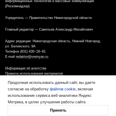
информационных технологий и массовых коммуникаций
(Роскомнадзор)
Учредитель — Правительство Нижегородской области
Главный редактор — Савельев Александр Михайлович
Адрес редакции: Нижегородская область, Нижний Новгород,
ул. Белинского, 9А
Телефон (831) 430−18−91
E-mail
redaktor@vremyan.ru
Информация об агентстве
Правила использования материалов
Продолжая использовать данный сайт, вы даете
Информационная политика использования «cookies»-файлов
согласие на обработку
файлов cookie
, включая
использование сервиса веб-аналитики Яндекс
Ресурс содержит материалы 16+
Метрика, в целях улучшения работы сайта
Сделано в digital-агентстве
Принять