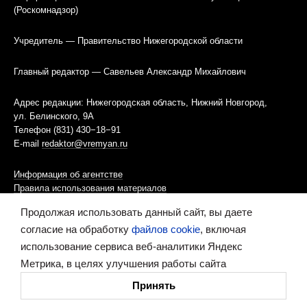
(Роскомнадзор)
Учредитель — Правительство Нижегородской области
Главный редактор — Савельев Александр Михайлович
Адрес редакции: Нижегородская область, Нижний Новгород,
ул. Белинского, 9А
Телефон (831) 430−18−91
E-mail
redaktor@vremyan.ru
Информация об агентстве
Правила использования материалов
Продолжая использовать данный сайт, вы даете
Информационная политика использования «cookies»-файлов
согласие на обработку
файлов cookie
, включая
использование сервиса веб-аналитики Яндекс
Ресурс содержит материалы 16+
Метрика, в целях улучшения работы сайта
Сделано в digital-агентстве
Принять