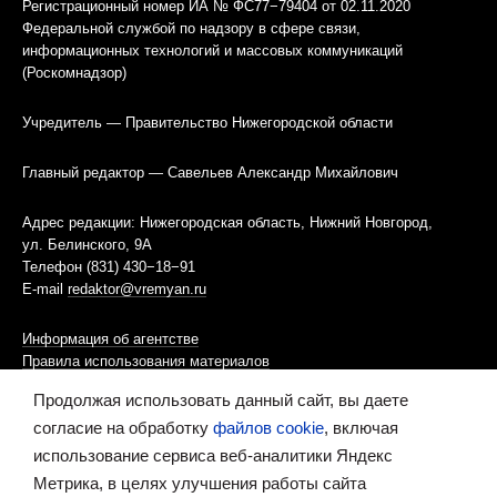
Регистрационный номер ИА № ФС77−79404 от 02.11.2020
Федеральной службой по надзору в сфере связи,
информационных технологий и массовых коммуникаций
(Роскомнадзор)
Учредитель — Правительство Нижегородской области
Главный редактор — Савельев Александр Михайлович
Адрес редакции: Нижегородская область, Нижний Новгород,
ул. Белинского, 9А
Телефон (831) 430−18−91
E-mail
redaktor@vremyan.ru
Информация об агентстве
Правила использования материалов
Продолжая использовать данный сайт, вы даете
Информационная политика использования «cookies»-файлов
согласие на обработку
файлов cookie
, включая
использование сервиса веб-аналитики Яндекс
Ресурс содержит материалы 16+
Метрика, в целях улучшения работы сайта