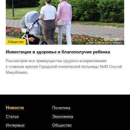
Общество
Инвестиция в здоровье и благополучие ребенка
Рассмотрим все преимущества грудного вскармливания
с главным врачом Городской клинической больницы №40 Ольгой
Мануйленко.
Новости
Политика
Статьи
Экономика
Интервью
Общество