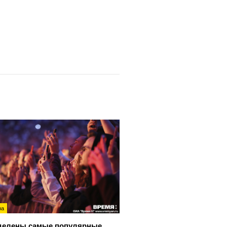
ра
делены самые популярные