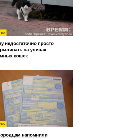
тво
у недостаточно просто
рмливать на улицах
омных кошек
тво
городцам напомнили