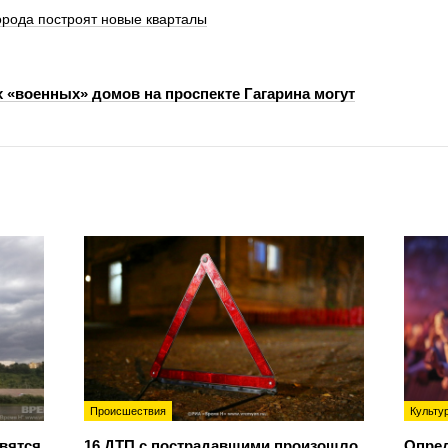
орода построят новые кварталы
х «военных» домов на проспекте Гагарина могут
Происшествия
Культу
овятся
16 ДТП с пострадавшими произошло
Опре