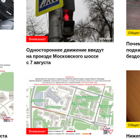
Общес
Внимание!
Почем
Одностороннее движение введут
подка
на проезде Московского шоссе
безд
с 7 августа
Общес
Внимание!
уста
Ниже