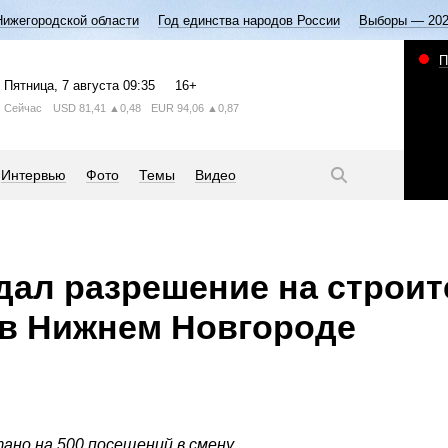
Нижегородской области
Год единства народов России
Выборы — 20
П
Пятница
, 7 августа
09:35
16+
Сейчас
USD
81,41
▲0,48
EUR
94,06
▲0,87
Интервью
Фото
Темы
Видео
ал разрешение на строит
 в Нижнем Новгороде
ано на 500 посещений в смену.