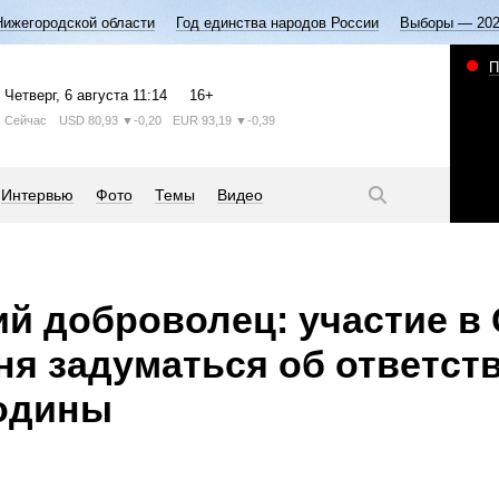
Нижегородской области
Год единства народов России
Выборы — 20
П
Четверг
, 6 августа
11:14
16+
Сейчас
USD
80,93
▼-0,20
EUR
93,19
▼-0,39
Интервью
Фото
Темы
Видео
й доброволец: участие в
ня задуматься об ответст
Родины