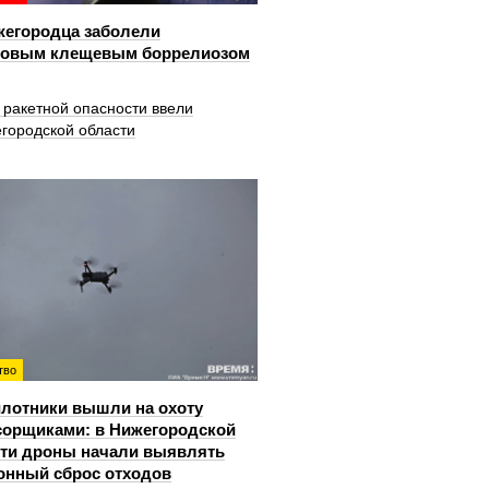
жегородца заболели
довым клещевым боррелиозом
 ракетной опасности ввели
городской области
тво
лотники вышли на охоту
сорщиками: в Нижегородской
ти дроны начали выявлять
онный сброс отходов