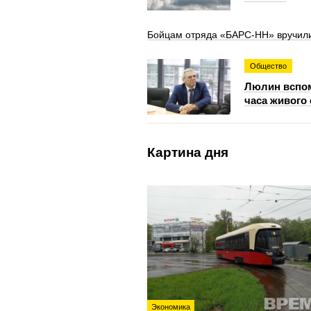
Бойцам отряда «БАРС-НН» вручили
Общество
Люлин вспом
часа живого
Картина дня
Экономика