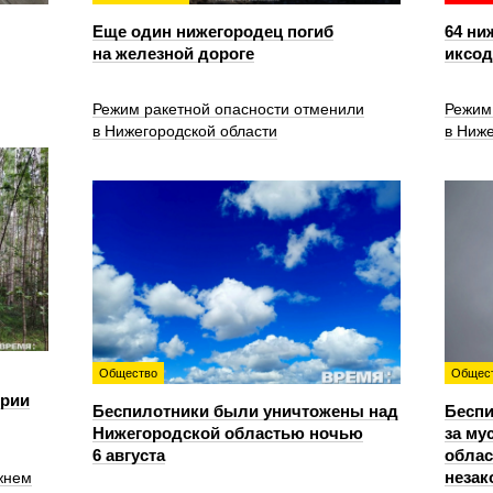
Еще один нижегородец погиб
64 ни
на железной дороге
иксо
Режим ракетной опасности отменили
Режим
в Нижегородской области
в Ниже
Общество
Общес
ории
Беспилотники были уничтожены над
Беспи
Нижегородской областью ночью
за му
6 августа
облас
незак
жнем