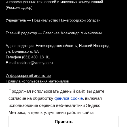
информационных технологий и массовых коммуникаций
(Роскомнадзор)
Учредитель — Правительство Нижегородской области
Главный редактор — Савельев Александр Михайлович
Адрес редакции: Нижегородская область, Нижний Новгород,
ул. Белинского, 9А
Телефон (831) 430−18−91
E-mail
redaktor@vremyan.ru
Информация об агентстве
Правила использования материалов
Продолжая использовать данный сайт, вы даете
Информационная политика использования «cookies»-файлов
согласие на обработку
файлов cookie
, включая
использование сервиса веб-аналитики Яндекс
Ресурс содержит материалы 16+
Метрика, в целях улучшения работы сайта
Сделано в digital-агентстве
Принять