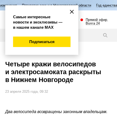
летие семьи в Нижегородской области
Год единства народов России
Самые интересные
Прямой эфир.
новости и эксклюзивы —
Волга 24
в нашем канале МАХ
Видео
Подписаться
Происшествия
Четыре кражи велосипедов
и электросамоката раскрыты
в Нижнем Новгороде
23 апреля 2025 года, 09:32
Два велосипеда возвращены законным владельцам.