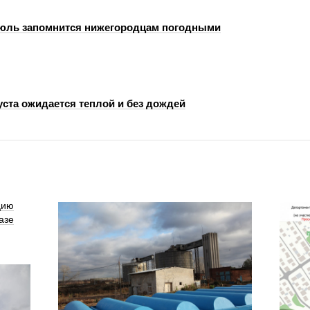
юль запомнится нижегородцам погодными
уста ожидается теплой и без дождей
цию
азе