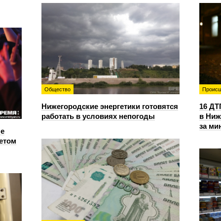
Общество
Происш
Нижегородские энергетики готовятся
16 ДТ
работать в условиях непогоды
в Ниж
за ми
е
етом