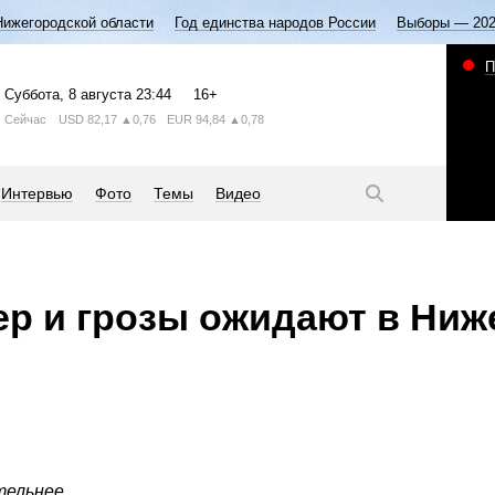
Нижегородской области
Год единства народов России
Выборы — 20
П
Суббота
, 8 августа
23:44
16+
Сейчас
USD
82,17
▲0,76
EUR
94,84
▲0,78
Интервью
Фото
Темы
Видео
р и грозы ожидают в Ниж
ельнее.