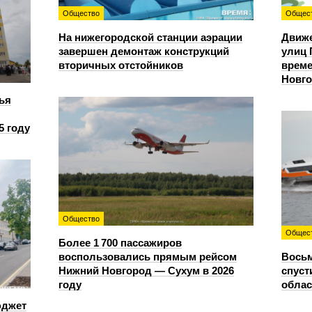
Общество
Общес
На нижегородской станции аэрации
Движе
завершен демонтаж конструкций
улиц 
вторичных отстойников
време
Новг
ья
5 году
Общество
Общес
Более 1 700 пассажиров
воспользовались прямым рейсом
Восьм
Нижний Новгород — Сухум в 2026
спуст
году
облас
юджет