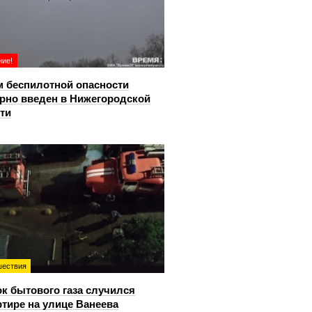
ие!
 беспилотной опасности
рно введен в Нижегородской
ти
ествия
к бытового газа случился
ртире на улице Ванеева