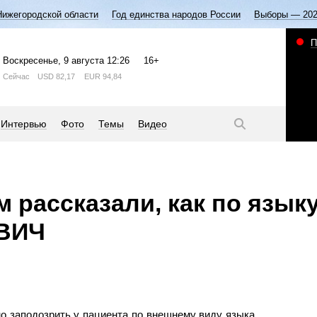
Нижегородской области
Год единства народов России
Выборы — 20
П
Воскресенье
, 9 августа
12:26
16+
Сейчас
USD
82,17
EUR
94,84
Интервью
Фото
Темы
Видео
 рассказали, как по язык
 ВИЧ
 заподозрить у пациента по внешнему виду языка,