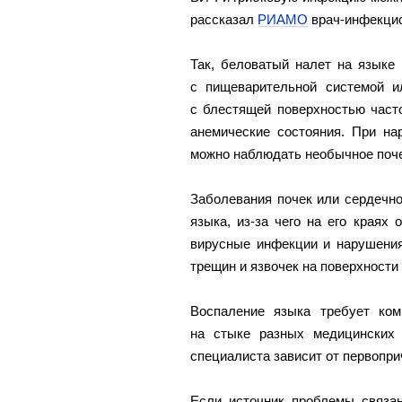
рассказал
РИАМО
врач-инфекцио
Так, беловатый налет на языке
с пищеварительной системой и
с блестящей поверхностью част
анемические состояния. При н
можно наблюдать необычное поче
Заболевания почек или сердечн
языка, из-за чего на его краях
вирусные инфекции и нарушения
трещин и язвочек на поверхности
Воспаление языка требует ком
на стыке разных медицинских с
специалиста зависит от первопр
Если источник проблемы связан