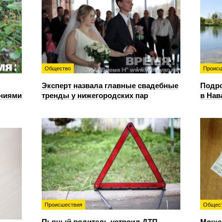
Общество
Происш
Эксперт назвала главные свадебные
Подро
ениями
тренды у нижегородских пар
в Нав
Происшествия
Общес
Пьяный водитель устроил ДТП
Мошен