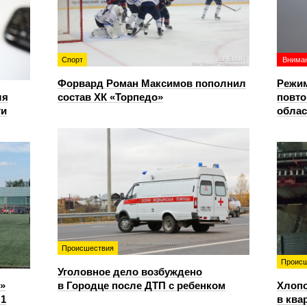
Спорт
Вниман
Форвард Роман Максимов пополнил
Режим
ля
состав ХК «Торпедо»
повто
ти
облас
Происшествия
Происш
Уголовное дело возбуждено
»
в Городце после ДТП с ребенком
Хлопо
:1
в ква