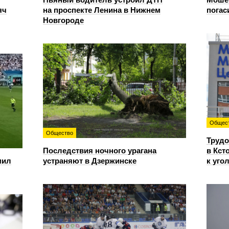
яч
на проспекте Ленина в Нижнем
погас
Новгороде
Общес
Общество
Трудо
Последствия ночного урагана
в Кст
мил
устраняют в Дзержинске
к уго