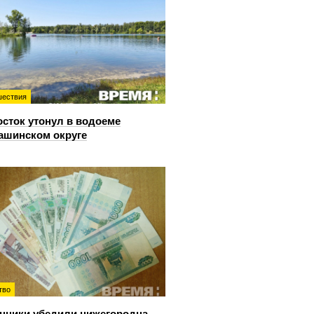
ествия
сток утонул в водоеме
ашинском округе
тво
ники убедили нижегородца