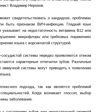
нист Владимир Неронов.
 может свидетельствовать о кандидозе, проблемах
ли быть признаком ВИЧ-инфекции. Гладкий язык
о указывает на недостаточность витамина B12 или
арушениях микрофлоры или грибковых поражениях
рнение языка с ворсинчатой структурой.
о-сосудистой системы нередко проявляются отеком
 остаются характерные отпечатки зубов. Различные
 иммунной системы могут приводить к появлению
 языка.
плексного подхода, так как является проблемой
пециальностей. Когда возникает глоссит, выбор
ичины заболевания.
 с состоянием зубов или недостаточной гигиеной