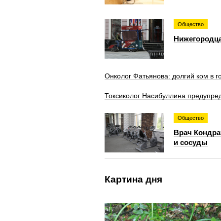
Общество
Нижегородца
Онколог Фатьянова: долгий ком в г
Токсиколог Насибуллина предупред
Общество
Врач Кондра
и сосуды
Картина дня