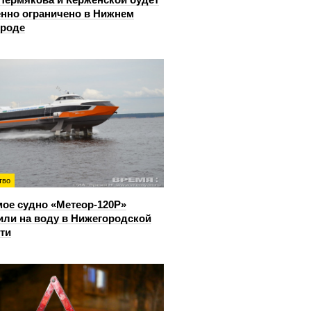
нно ограничено в Нижнем
ороде
тво
ое судно «Метеор-120Р»
или на воду в Нижегородской
ти