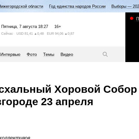
Нижегородской области
Год единства народов России
Выборы — 20
П
Пятница
, 7 августа
18:27
16+
Сейчас
USD
81,41
▲0,48
EUR
94,06
▲0,87
Интервью
Фото
Темы
Видео
асхальный Хоровой Собор
городе 23 апреля
коллективов.