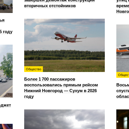
вторичных отстойников
време
Новг
ья
5 году
Общество
Общес
Более 1 700 пассажиров
воспользовались прямым рейсом
Восьм
Нижний Новгород — Сухум в 2026
спуст
году
облас
юджет