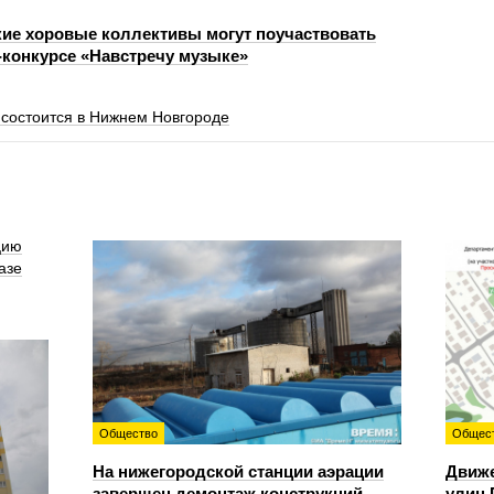
ие хоровые коллективы могут поучаствовать
-конкурсе «Навстречу музыке»
 состоится в Нижнем Новгороде
цию
азе
Общество
Общес
На нижегородской станции аэрации
Движе
завершен демонтаж конструкций
улиц 