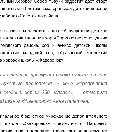
хальный Хоровой Собор «Звуки радости» дает старт
вященным 60-летию нижегородской детской хоровой
 юбилею Советского района.
 хоровых коллективов: хор «Altosoprano» детской
 коллектив младший хор «Сормовские соловушки»
ормовского района, хор «Феникс» детской школы
оллектив младший хор, образцовый коллектив
ов хоровой школы «Жаворонок».
коллективов прозвучат стихи русских поэтов
духовные песнопения. В ходе мероприятия
 сводный хор из 230 человек», — отметила
ой школы «Жаворонок» Анна Налётова.
ипальное бюджетное учреждение дополнительного
ая школа «Жаворонок» совместно с Нагорным
пархии при поддержке городского департамента