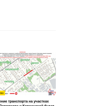
тво
ние транспорта на участках
Пермякова и Керженской будет