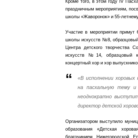
Кроме того, в этом году IV Пас
праздничным мероприятиям, пос
школы «Жаворонок» и 55-летнему
Участие в мероприятии примут 6
школы искусств №8, образцовый
Центра детского творчества С
искусств №14, образцовый к
концертный хор и хор выпускник
«В исполнении хоровых 
на пасхальную тему и 
неоднократно выступит
директор детской хоров
Организатором выступило муниц
образования «Детская хоров
благочинием Нижегородской Е