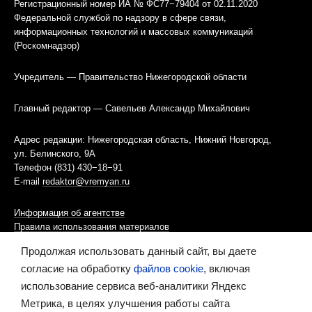
Регистрационный номер ИА № ФС77−79404 от 02.11.2020
Федеральной службой по надзору в сфере связи,
информационных технологий и массовых коммуникаций
(Роскомнадзор)
Учредитель — Правительство Нижегородской области
Главный редактор — Савельев Александр Михайлович
Адрес редакции: Нижегородская область, Нижний Новгород,
ул. Белинского, 9А
Телефон (831) 430−18−91
E-mail
redaktor@vremyan.ru
Информация об агентстве
Правила использования материалов
Продолжая использовать данный сайт, вы даете
Информационная политика использования «cookies»-файлов
согласие на обработку
файлов cookie
, включая
использование сервиса веб-аналитики Яндекс
Ресурс содержит материалы 16+
Метрика, в целях улучшения работы сайта