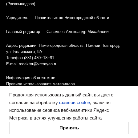
(Роскомнадзор)
Учредитель — Правительство Нижегородской области
Главный редактор — Савельев Александр Михайлович
Адрес редакции: Нижегородская область, Нижний Новгород,
ул. Белинского, 9А
Телефон (831) 430−18−91
E-mail
redaktor@vremyan.ru
Информация об агентстве
Правила использования материалов
Продолжая использовать данный сайт, вы даете
Информационная политика использования «cookies»-файлов
согласие на обработку
файлов cookie
, включая
использование сервиса веб-аналитики Яндекс
Ресурс содержит материалы 16+
Метрика, в целях улучшения работы сайта
Сделано в digital-агентстве
Принять