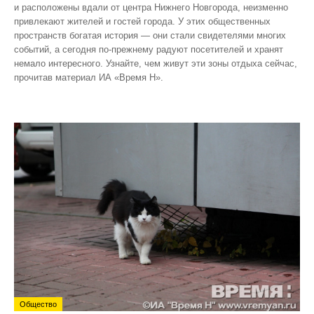
и расположены вдали от центра Нижнего Новгорода, неизменно
привлекают жителей и гостей города. У этих общественных
пространств богатая история — они стали свидетелями многих
событий, а сегодня по‑прежнему радуют посетителей и хранят
немало интересного. Узнайте, чем живут эти зоны отдыха сейчас,
прочитав материал ИА «Время Н».
Общество