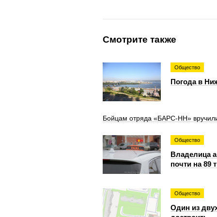
Смотрите также
Общество
Погода в Ниж
Бойцам отряда «БАРС-НН» вручили
Общество
Владелица а
почти на 89 
Общество
Один из дву