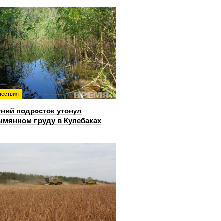
ествия
тний подросток утонул
ымянном пруду в Кулебаках