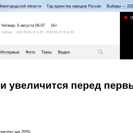
Нижегородской области
Год единства народов России
Выборы — 20
П
Четверг
, 6 августа
06:07
16+
Сейчас
USD
80,93
▼-0,20
EUR
93,19
▼-0,39
Интервью
Фото
Темы
Видео
си увеличится перед пер
расти на 20%.