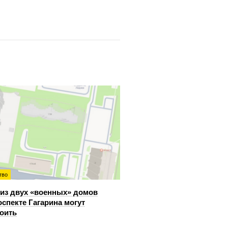
тво
из двух «военных» домов
оспекте Гагарина могут
оить