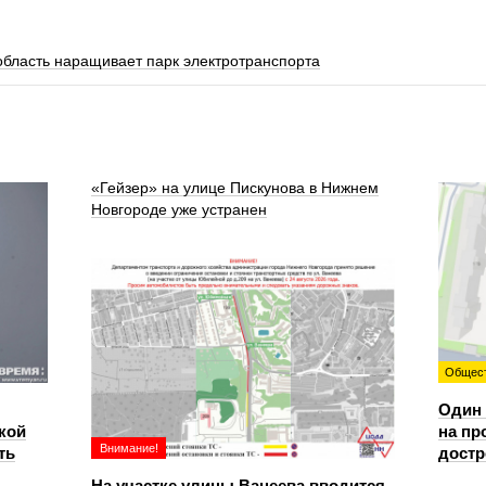
область наращивает парк электротранспорта
«Гейзер» на улице Пискунова в Нижнем
Новгороде уже устранен
Общес
Один 
кой
на пр
Внимание!
ть
достр
На участке улицы Ванеева вводится