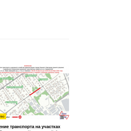
тво
ние транспорта на участках