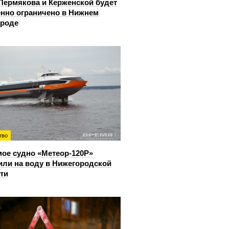
Пермякова и Керженской будет
нно ограничено в Нижнем
ороде
тво
ое судно «Метеор-120Р»
или на воду в Нижегородской
ти