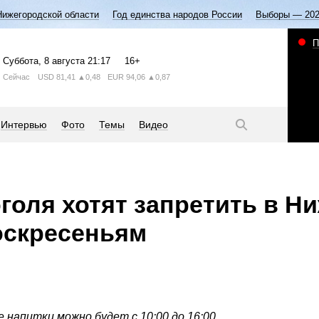
Нижегородской области
Год единства народов России
Выборы — 20
П
Суббота
, 8 августа
21:17
16+
Сейчас
USD
81,41
▲0,48
EUR
94,06
▲0,87
Интервью
Фото
Темы
Видео
голя хотят запретить в Н
оскресеньям
напитки можно будет с 10:00 до 16:00.