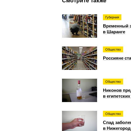
Смотрите также
Губерния
Временный з
в Шаранге
Общество
Россияне ст
Общество
Никонов пре
в египетских
Общество
Спад заболе
в Нижегород