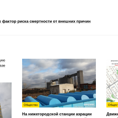
к фактор риска смертности от внешних причин
цию
азе
Общество
Общес
На нижегородской станции аэрации
Движе