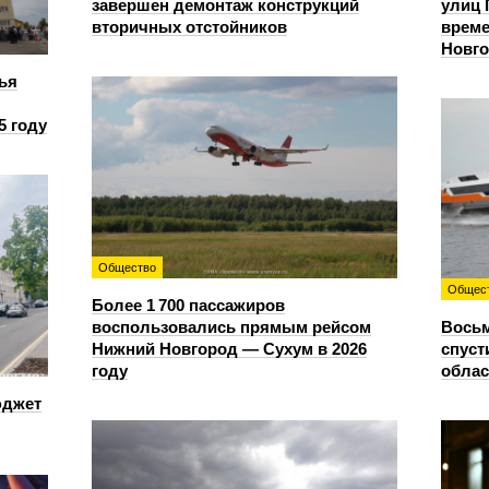
завершен демонтаж конструкций
улиц 
вторичных отстойников
време
Новг
ья
5 году
Общество
Общес
Более 1 700 пассажиров
воспользовались прямым рейсом
Восьм
Нижний Новгород — Сухум в 2026
спуст
году
облас
юджет