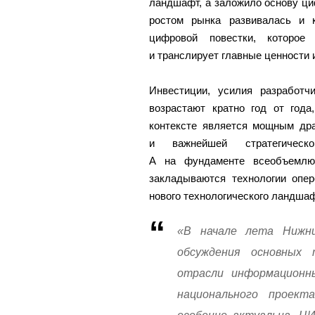
ландшафт, а заложило основу ц
ростом рынка развивалась и 
цифровой повестки, которое
и транслирует главные ценности 
Инвестиции, усилия разработч
возрастают кратно год от года
контексте является мощным др
и важнейшей стратегическо
А на фундаменте всеобъемлющ
закладываются технологии опер
нового технологического ландшаф
«В начале лета Нижн
обсуждения основных 
отрасли информационны
национального проект