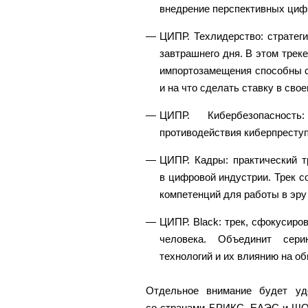
внедрение перспективных циф
ЦИПР. Техлидерство: стратег
завтрашнего дня. В этом треке
импортозамещения способны с
и на что сделать ставку в свое
ЦИПР. Кибербезопасност
противодействия киберпреступ
ЦИПР. Кадры: практический т
в цифровой индустрии. Трек 
компетенций для работы в эру
ЦИПР. Black: трек, сфокусиро
человека. Объединит сери
технологий и их влиянию на о
Отдельное внимание будет уд
со странами БРИКС, ЕАЭС и ШОС