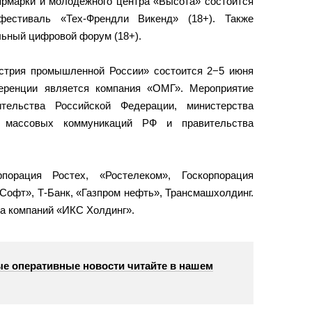
ярмарки и молодежного центра «Высота» состоится
фестиваль «Тех-Френдли Викенд» (18+). Также
ьный цифровой форум (18+).
стрия промышленной России» состоится 2−5 июня
ференции является компания «ОМГ». Мероприятие
тельства Российской Федерации, министерства
и массовых коммуникаций РФ и правительства
рпорация Ростех, «Ростелеком», Госкорпорация
Софт», Т-Банк, «Газпром нефть», Трансмашхолдинг.
па компаний «ИКС Холдинг».
е оперативные новости читайте в нашем