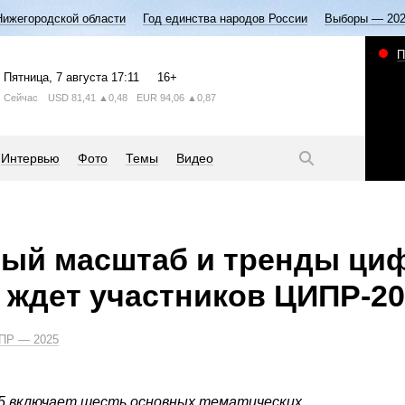
Нижегородской области
Год единства народов России
Выборы — 20
П
Пятница
, 7 августа
17:11
16+
Сейчас
USD
81,41
▲0,48
EUR
94,06
▲0,87
Интервью
Фото
Темы
Видео
ый масштаб и тренды ци
о ждет участников ЦИПР-2
ПР — 2025
5 включает шесть основных тематических