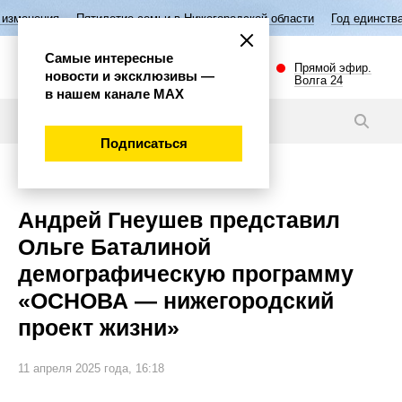
илетие семьи в Нижегородской области
Год единства народов России
Самые интересные
Прямой эфир.
новости и эксклюзивы —
Волга 24
в нашем канале МАХ
Новости
Подписаться
Общество
Андрей Гнеушев представил
Ольге Баталиной
демографическую программу
«ОСНОВА — нижегородский
проект жизни»
11 апреля 2025 года, 16:18