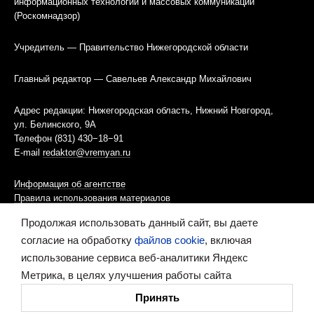
информационных технологий и массовых коммуникаций
(Роскомнадзор)
Учредитель — Правительство Нижегородской области
Главный редактор — Савельев Александр Михайлович
Адрес редакции: Нижегородская область, Нижний Новгород,
ул. Белинского, 9А
Телефон (831) 430−18−91
E-mail
redaktor@vremyan.ru
Информация об агентстве
Правила использования материалов
Продолжая использовать данный сайт, вы даете
Информационная политика использования «cookies»-файлов
согласие на обработку
файлов cookie
, включая
использование сервиса веб-аналитики Яндекс
Ресурс содержит материалы 16+
Метрика, в целях улучшения работы сайта
Сделано в digital-агентстве
Принять