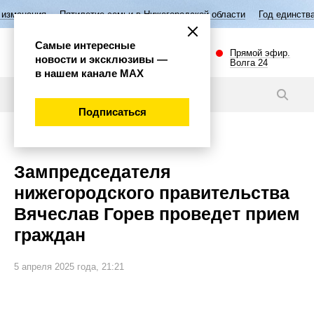
тилетие семьи в Нижегородской области
Год единства народов Росси
Самые интересные
Прямой эфир.
новости и эксклюзивы —
Волга 24
в нашем канале МАХ
Новости
Подписаться
Политика
Зампредседателя
нижегородского правительства
Вячеслав Горев проведет прием
граждан
5 апреля 2025 года, 21:21