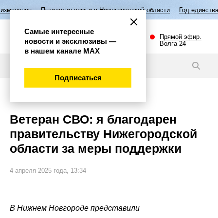
ие семьи в Нижегородской области
Год единства народов России
В
Самые интересные
Прямой эфир.
новости и эксклюзивы —
Волга 24
в нашем канале МАХ
Новости
Подписаться
Общество
Ветеран СВО: я благодарен
правительству Нижегородской
области за меры поддержки
4 апреля 2025 года, 13:34
В Нижнем Новгороде представили