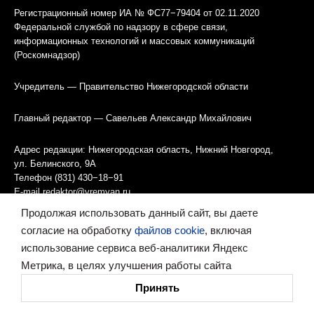
Регистрационный номер ИА № ФС77−79404 от 02.11.2020
Федеральной службой по надзору в сфере связи,
информационных технологий и массовых коммуникаций
(Роскомнадзор)
Учредитель — Правительство Нижегородской области
Главный редактор — Савельев Александр Михайлович
Адрес редакции: Нижегородская область, Нижний Новгород,
ул. Белинского, 9А
Телефон (831) 430−18−91
E-mail
redaktor@vremyan.ru
Продолжая использовать данный сайт, вы даете
Информация об агентстве
согласие на обработку
файлов cookie
, включая
Правила использования материалов
использование сервиса веб-аналитики Яндекс
Метрика, в целях улучшения работы сайта
Информационная политика использования «cookies»-файлов
Принять
Ресурс содержит материалы 16+