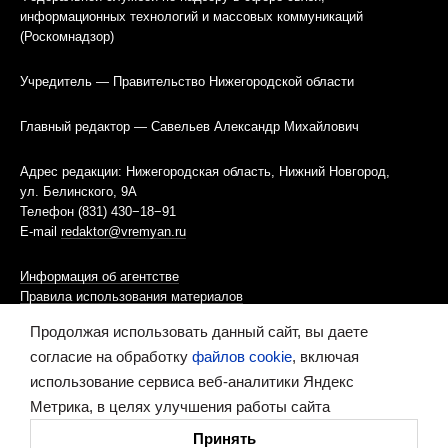
информационных технологий и массовых коммуникаций
(Роскомнадзор)
Учредитель — Правительство Нижегородской области
Главный редактор — Савельев Александр Михайлович
Адрес редакции: Нижегородская область, Нижний Новгород,
ул. Белинского, 9А
Телефон (831) 430−18−91
E-mail
redaktor@vremyan.ru
Информация об агентстве
Правила использования материалов
Продолжая использовать данный сайт, вы даете
Информационная политика использования «cookies»-файлов
согласие на обработку
файлов cookie
, включая
использование сервиса веб-аналитики Яндекс
Ресурс содержит материалы 16+
Метрика, в целях улучшения работы сайта
Сделано в digital-агентстве
Принять