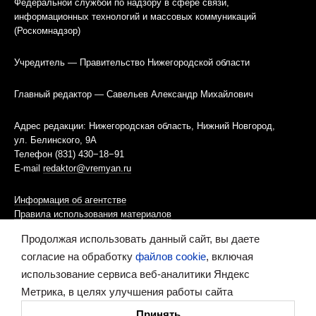
Федеральной службой по надзору в сфере связи,
информационных технологий и массовых коммуникаций
(Роскомнадзор)
Учредитель — Правительство Нижегородской области
Главный редактор — Савельев Александр Михайлович
Адрес редакции: Нижегородская область, Нижний Новгород,
ул. Белинского, 9А
Телефон (831) 430−18−91
E-mail
redaktor@vremyan.ru
Информация об агентстве
Правила использования материалов
Продолжая использовать данный сайт, вы даете
Информационная политика использования «cookies»-файлов
согласие на обработку
файлов cookie
, включая
использование сервиса веб-аналитики Яндекс
Ресурс содержит материалы 16+
Метрика, в целях улучшения работы сайта
Сделано в digital-агентстве
Принять