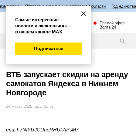
илетие семьи в Нижегородской области
Год единства народов России
Самые интересные
Прямой эфир.
новости и эксклюзивы —
Волга 24
в нашем канале МАХ
Новости
Подписаться
Общество
ВТБ запускает скидки на аренду
самокатов Яндекса в Нижнем
Новгороде
24 марта 2025 года, 13:57
erid: F7NfYUJCUneRHUkAPsM7