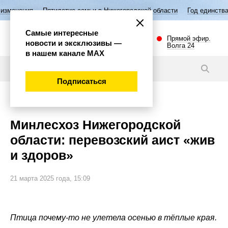
етие семьи в Нижегородской области
Год единства народов России
Самые интересные
Прямой эфир.
новости и эксклюзивы —
Волга 24
в нашем канале МАХ
Новости
Подписаться
Губерния
Минлесхоз Нижегородской
области: перевозский аист «жив
и здоров»
21 марта 2025 года, 15:09
Птица почему-то не улетела осенью в тёплые края.