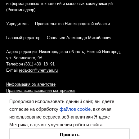
информационных технологий и массовых коммуникаций
(Роскомнадзор)
Учредитель — Правительство Нижегородской области
Главный редактор — Савельев Александр Михайлович
Адрес редакции: Нижегородская область, Нижний Новгород,
ул. Белинского, 9А
Телефон (831) 430−18−91
E-mail
redaktor@vremyan.ru
Информация об агентстве
Правила использования материалов
Продолжая использовать данный сайт, вы даете
Информационная политика использования «cookies»-файлов
согласие на обработку
файлов cookie
, включая
использование сервиса веб-аналитики Яндекс
Ресурс содержит материалы 16+
Метрика, в целях улучшения работы сайта
Сделано в digital-агентстве
Принять