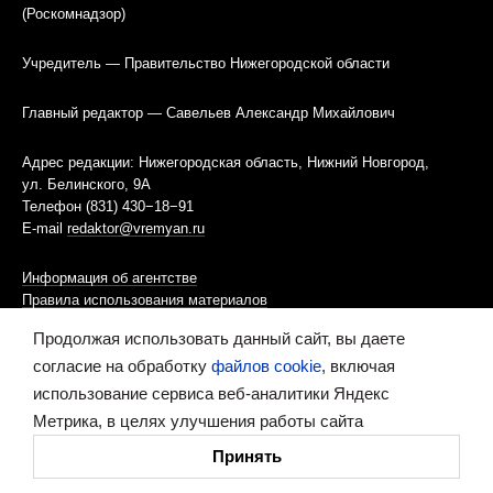
(Роскомнадзор)
Учредитель — Правительство Нижегородской области
Главный редактор — Савельев Александр Михайлович
Адрес редакции: Нижегородская область, Нижний Новгород,
ул. Белинского, 9А
Телефон (831) 430−18−91
E-mail
redaktor@vremyan.ru
Информация об агентстве
Правила использования материалов
Продолжая использовать данный сайт, вы даете
Информационная политика использования «cookies»-файлов
согласие на обработку
файлов cookie
, включая
использование сервиса веб-аналитики Яндекс
Ресурс содержит материалы 16+
Метрика, в целях улучшения работы сайта
Сделано в digital-агентстве
Принять