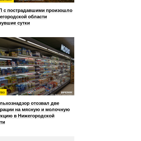
П с пострадавшими произошло
егородской области
нувшие сутки
тво
льхознадзор отозвал две
рации на мясную и молочную
кцию в Нижегородской
ти