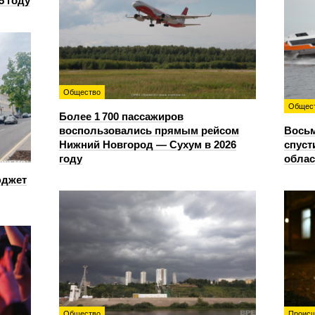
5 году
Общество
Общес
Более 1 700 пассажиров
воспользовались прямым рейсом
Восьм
Нижний Новгород — Сухум в 2026
спуст
году
облас
юджет
Общество
Происш