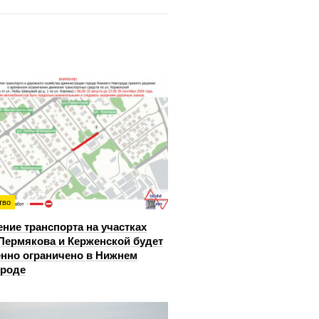
тво
ние транспорта на участках
Пермякова и Керженской будет
нно ограничено в Нижнем
ороде