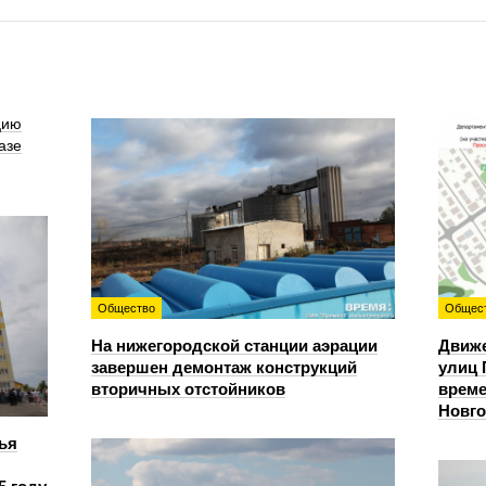
цию
азе
Общество
Общес
На нижегородской станции аэрации
Движе
завершен демонтаж конструкций
улиц 
вторичных отстойников
време
Новг
ья