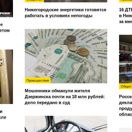
Нижегородские энергетики готовятся
16 ДТ
работать в условиях непогоды
в Ниж
за ми
е
етом
Происшествия
Общес
Мошенники обманули жителя
Дзержинска почти на 18 млн рублей:
Россе
дело передано в суд
декла
проду
и
облас
сле