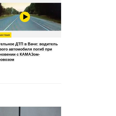
ествия
ельное ДТП в Ваче: водитель
вого автомобиля погиб при
новении с КАМАЗом-
ровозом