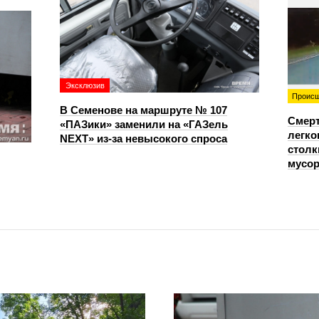
Эксклюзив
Происш
В Семенове на маршруте № 107
Смерт
«ПАЗики» заменили на «ГАЗель
легко
NEXT» из‑за невысокого спроса
столк
мусо