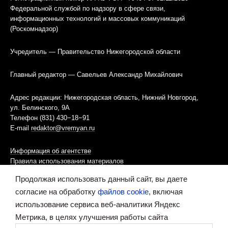
Федеральной службой по надзору в сфере связи,
информационных технологий и массовых коммуникаций
(Роскомнадзор)
Учредитель — Правительство Нижегородской области
Главный редактор — Савельев Александр Михайлович
Адрес редакции: Нижегородская область, Нижний Новгород,
ул. Белинского, 9А
Телефон (831) 430−18−91
E-mail
redaktor@vremyan.ru
Информация об агентстве
Правила использования материалов
Продолжая использовать данный сайт, вы даете
Информационная политика использования «cookies»-файлов
согласие на обработку
файлов cookie
, включая
использование сервиса веб-аналитики Яндекс
Ресурс содержит материалы 16+
Метрика, в целях улучшения работы сайта